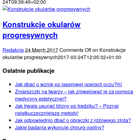
24T09:39:49+02:00
Konstrukcje okularów
progresywnych
Redakcja
24 March 2017
Comments Off
on Konstrukcje
okularów progresywnych
2017-03-24T12:05:32+01:00
Ostatnie publikacje
Jak dbać o wzrok po laserowej operacji oczu?￼
Zmarszczki na twarzy – jak zniwelować je za pomocą
medycyny estetycznej?
Jak trwale usunąć blizny po trądziku? – Poznaj
najstkuczeczniejsze metody!
Jak odpowiednio dbać o obrączki z różowego złota?
Jakie badania wykonuje chirurg ogólny?