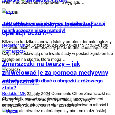
Artykuły
w ich zredukowaniu i poprawieniu wyglądu…
Jak dbać o wzrok po laserowej
Jak trwale usunąć blizny po trądziku? – Poznaj
najstkuczeczniejsze metody!
operacji oczu?￼
Blizny po trądziku stanowią istotny problem dermatologiczny
Redaktor MK
24 October 2024
2024-10-29T13:41:50+01:00
dla wielu osób, które przeszły przez trudne stadia trądziku.
Często pozostawiają one trwałe ślady w postaci zgrubień lub
zagłębień na skórze, które mogą…
Zmarszczki na twarzy – jak
zniwelować je za pomocą medycyny
estetycznej?
Jak odpowiednio dbać o obrączki z różowego
złota?
Redaktor MK
22 July 2024
Comments Off
on Zmarszczki na
Obrączki ślubne od wieków stanowią kluczowy element
twarzy – jak zniwelować je za pomocą medycyny
ceremonii zaślubin, będąc nie tylko świadectwem miłości i
estetycznej?
2024-07-26T11:24:03+02:00
oddania, ale również materialnym symbolem małżeńskiej