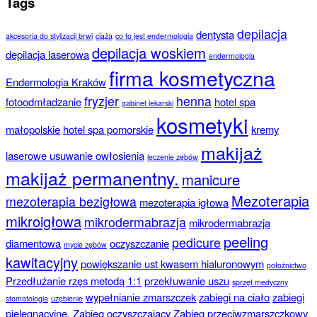
Tags
depilacja
dentysta
akcesoria do stylizacji brwi
ciąża
co to jest endermologia
depilacja woskiem
depilacja laserowa
endermologia
firma kosmetyczna
Endermologia Kraków
fryzjer
henna
fotoodmładzanie
hotel spa
gabinet lekarski
kosmetyki
małopolskie
hotel spa pomorskie
kremy
makijaż
laserowe usuwanie owłosienia
leczenie zębów
makijaż permanentny.
manicure
Mezoterapia
mezoterapia bezigłowa
mezoterapia igłowa
mikroigłowa
mikrodermabrazja
mikrodermabrazja
peeling
pedicure
diamentowa
oczyszczanie
mycie zębów
kawitacyjny
powiększanie ust kwasem hialuronowym
położnictwo
Przedłużanie rzęs metodą 1:1
przekłuwanie uszu
sprzęt medyczny
wypełnianie zmarszczek
zabiegi na ciało
zabiegi
stomatologia
uzębienie
pielęgnacyjne.
Zabieg oczyszczający
Zabieg przeciwzmarszczkowy