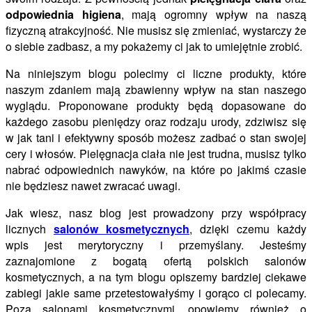
odpowiednia higiena
, mają ogromny wpływ na naszą
fizyczną atrakcyjność. Nie musisz się zmieniać, wystarczy że
o siebie zadbasz, a my pokażemy ci jak to umiejętnie zrobić.
Na niniejszym blogu polecimy ci liczne produkty, które
naszym zdaniem mają zbawienny wpływ na stan naszego
wyglądu. Proponowane produkty będą dopasowane do
każdego zasobu pieniędzy oraz rodzaju urody, zdziwisz się
w jak tani i efektywny sposób możesz zadbać o stan swojej
cery i włosów. Pielęgnacja ciała nie jest trudna, musisz tylko
nabrać odpowiednich nawyków, na które po jakimś czasie
nie będziesz nawet zwracać uwagi.
Jak wiesz, nasz blog jest prowadzony przy współpracy
licznych
salonów kosmetycznych
, dzięki czemu każdy
wpis jest merytoryczny i przemyślany. Jesteśmy
zaznajomione z bogatą ofertą polskich salonów
kosmetycznych, a na tym blogu opiszemy bardziej ciekawe
zabiegi jakie same przetestowałyśmy i gorąco ci polecamy.
Poza salonami kosmetycznymi, opowiemy również o