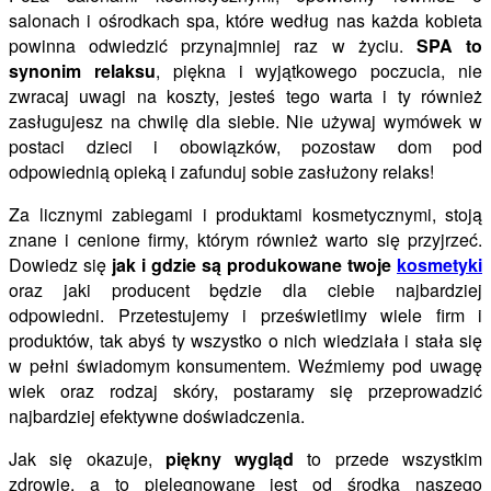
salonach i ośrodkach spa, które według nas każda kobieta
powinna odwiedzić przynajmniej raz w życiu.
SPA to
synonim relaksu
, piękna i wyjątkowego poczucia, nie
zwracaj uwagi na koszty, jesteś tego warta i ty również
zasługujesz na chwilę dla siebie. Nie używaj wymówek w
postaci dzieci i obowiązków, pozostaw dom pod
odpowiednią opieką i zafunduj sobie zasłużony relaks!
Za licznymi zabiegami i produktami kosmetycznymi, stoją
znane i cenione firmy, którym również warto się przyjrzeć.
Dowiedz się
jak i gdzie są produkowane twoje
kosmetyki
oraz jaki producent będzie dla ciebie najbardziej
odpowiedni. Przetestujemy i prześwietlimy wiele firm i
produktów, tak abyś ty wszystko o nich wiedziała i stała się
w pełni świadomym konsumentem. Weźmiemy pod uwagę
wiek oraz rodzaj skóry, postaramy się przeprowadzić
najbardziej efektywne doświadczenia.
Jak się okazuje,
piękny wygląd
to przede wszystkim
zdrowie, a to pielęgnowane jest od środka naszego