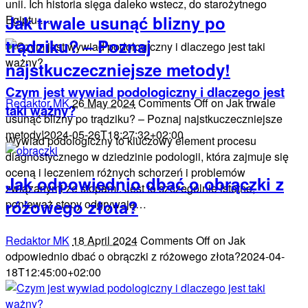
unii. Ich historia sięga daleko wstecz, do starożytnego
Jak trwale usunąć blizny po
Egiptu,…
trądziku? – Poznaj
najstkuczeczniejsze metody!
Czym jest wywiad podologiczny i dlaczego jest
Redaktor MK
26 May 2024
Comments Off
on Jak trwale
taki ważny?
usunąć blizny po trądziku? – Poznaj najstkuczeczniejsze
metody!
2024-05-26T18:27:32+02:00
Wywiad podologiczny to kluczowy element procesu
diagnostycznego w dziedzinie podologii, która zajmuje się
oceną i leczeniem różnych schorzeń i problemów
Jak odpowiednio dbać o obrączki z
związanymi ze stopami. Jest to szczególnie istotne,
różowego złota?
ponieważ stopy odgrywają…
Redaktor MK
18 April 2024
Comments Off
on Jak
odpowiednio dbać o obrączki z różowego złota?
2024-04-
18T12:45:00+02:00