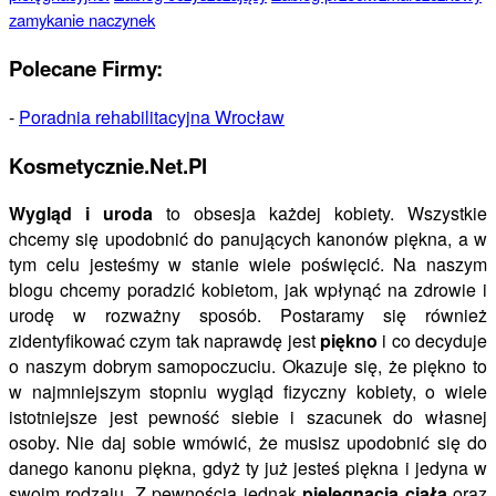
zamykanie naczynek
Polecane Firmy:
-
Poradnia rehabilitacyjna Wrocław
Kosmetycznie.Net.Pl
Wygląd i uroda
to obsesja każdej kobiety. Wszystkie
chcemy się upodobnić do panujących kanonów piękna, a w
tym celu jesteśmy w stanie wiele poświęcić. Na naszym
blogu chcemy poradzić kobietom, jak wpłynąć na zdrowie i
urodę w rozważny sposób. Postaramy się również
zidentyfikować czym tak naprawdę jest
piękno
i co decyduje
o naszym dobrym samopoczuciu. Okazuje się, że piękno to
w najmniejszym stopniu wygląd fizyczny kobiety, o wiele
istotniejsze jest pewność siebie i szacunek do własnej
osoby. Nie daj sobie wmówić, że musisz upodobnić się do
danego kanonu piękna, gdyż ty już jesteś piękna i jedyna w
swoim rodzaju. Z pewnością jednak
pielęgnacja ciała
oraz