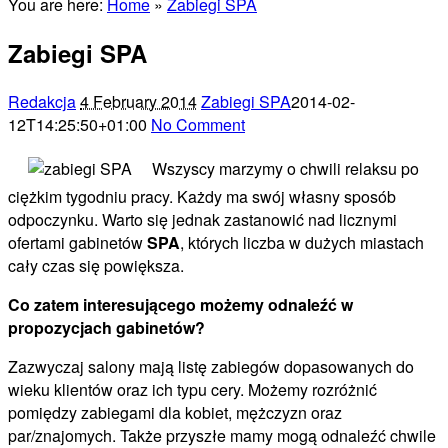
You are here:
Home
»
Zabiegi SPA
Zabiegi SPA
Redakcja
4 February 2014
Zabiegi SPA
2014-02-
12T14:25:50+01:00
No Comment
Wszyscy marzymy o chwili relaksu po
ciężkim tygodniu pracy. Każdy ma swój własny sposób
odpoczynku. Warto się jednak zastanowić nad licznymi
ofertami gabinetów
SPA
, których liczba w dużych miastach
cały czas się powiększa.
Co zatem interesującego możemy odnaleźć w
propozycjach gabinetów?
Zazwyczaj salony mają listę zabiegów dopasowanych do
wieku klientów oraz ich typu cery. Możemy rozróżnić
pomiędzy zabiegami dla kobiet, mężczyzn oraz
par/znajomych. Także przyszłe mamy mogą odnaleźć chwile