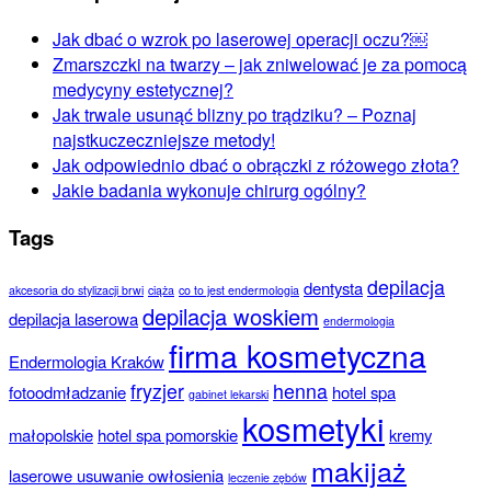
Jak dbać o wzrok po laserowej operacji oczu?￼
Zmarszczki na twarzy – jak zniwelować je za pomocą
medycyny estetycznej?
Jak trwale usunąć blizny po trądziku? – Poznaj
najstkuczeczniejsze metody!
Jak odpowiednio dbać o obrączki z różowego złota?
Jakie badania wykonuje chirurg ogólny?
Tags
depilacja
dentysta
akcesoria do stylizacji brwi
ciąża
co to jest endermologia
depilacja woskiem
depilacja laserowa
endermologia
firma kosmetyczna
Endermologia Kraków
fryzjer
henna
fotoodmładzanie
hotel spa
gabinet lekarski
kosmetyki
małopolskie
hotel spa pomorskie
kremy
makijaż
laserowe usuwanie owłosienia
leczenie zębów