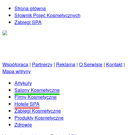
Strona główna
Słownik Pojęć Kosmetycznych
Zabiegi SPA
Kosmetycznie.net.pl
Porady kosmetyczne prosto od profesjonalistów!
Współpraca
|
Partnerzy
|
Reklama
|
O Serwisie
|
Kontakt
|
Mapa witryny
Artykuły
Salony Kosmetyczne
Firmy Kosmetyczne
Hotele SPA
Zabiegi Kosmetyczne
Produkty Kosmetyczne
Zdrowie