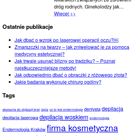
dróg rodnych. Ginekolodzy jak…
Więcej >>
Ostatnie publikacje
Jak dbać o wzrok po laserowej operacji oczu?￼
Zmarszczki na twarzy – jak zniwelować je za pomocą
medycyny estetycznej?
Jak trwale usunąć blizny po trądziku? – Poznaj
najstkuczeczniejsze metody!
Jak odpowiednio dbać o obrączki z różowego złota?
Jakie badania wykonuje chirurg ogólny?
Tags
depilacja
dentysta
akcesoria do stylizacji brwi
ciąża
co to jest endermologia
depilacja woskiem
depilacja laserowa
endermologia
firma kosmetyczna
Endermologia Kraków