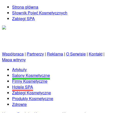
Strona główna
Słownik Pojęć Kosmetycznych
Zabiegi SPA
Kosmetycznie.net.pl
Porady kosmetyczne prosto od profesjonalistów!
Współpraca
|
Partnerzy
|
Reklama
|
O Serwisie
|
Kontakt
|
Mapa witryny
Artykuły
Salony Kosmetyczne
Firmy Kosmetyczne
Hotele SPA
Zabiegi Kosmetyczne
Produkty Kosmetyczne
Zdrowie