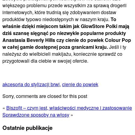
większego problemu przede wszystkim za sprawą drogerii
internetowych, które trudnią się zdobywaniem dostaw
produktów typowo niedostępnych w naszym kraju.
To
właśnie dzięki miejscom takim jak GlowStore Polki mają
dziś szansę sięgnąć po niezwykle popularne produkty
Anastasia Beverly Hills czy cienie do powiek Colour Pop
w całej gamie dostępnej poza granicami kraju.
Jeśli i ty
należysz do wielbicieli makijażu, koniecznie sprawdź co
przygotowali dla ciebie w swojej ofercie.
akcesoria do stylizacji brwi
,
cienie do powiek
Sorry, comments are closed for this post
«
Biszofit – czym jest, właściwości medyczne i zastosowanie
Sprawdzone sposoby na włosy
»
Ostatnie publikacje