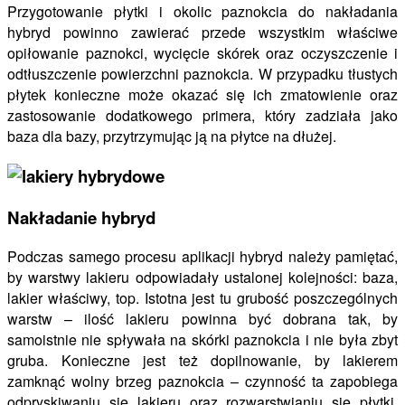
Przygotowanie płytki i okolic paznokcia do nakładania
hybryd powinno zawierać przede wszystkim właściwe
opiłowanie paznokci, wycięcie skórek oraz oczyszczenie i
odtłuszczenie powierzchni paznokcia. W przypadku tłustych
płytek konieczne może okazać się ich zmatowienie oraz
zastosowanie dodatkowego primera, który zadziała jako
baza dla bazy, przytrzymując ją na płytce na dłużej.
Nakładanie hybryd
Podczas samego procesu aplikacji hybryd należy pamiętać,
by warstwy lakieru odpowiadały ustalonej kolejności: baza,
lakier właściwy, top. Istotna jest tu grubość poszczególnych
warstw – ilość lakieru powinna być dobrana tak, by
samoistnie nie spływała na skórki paznokcia i nie była zbyt
gruba. Konieczne jest też dopilnowanie, by lakierem
zamknąć wolny brzeg paznokcia – czynność ta zapobiega
odpryskiwaniu się lakieru oraz rozwarstwianiu się płytki.