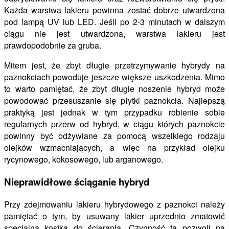
Każda warstwa lakieru powinna zostać dobrze utwardzona
pod lampą UV lub LED. Jeśli po 2-3 minutach w dalszym
ciągu nie jest utwardzona, warstwa lakieru jest
prawdopodobnie za gruba.
Mitem jest, że zbyt długie przetrzymywanie hybrydy na
paznokciach powoduje jeszcze większe uszkodzenia. Mimo
to warto pamiętać, że zbyt długie noszenie hybryd może
powodować przesuszanie się płytki paznokcia. Najlepszą
praktyką jest jednak w tym przypadku robienie sobie
regularnych przerw od hybryd, w ciągu których paznokcie
powinny być odżywiane za pomocą wszelkiego rodzaju
olejków wzmacniających, a więc na przykład olejku
rycynowego, kokosowego, lub arganowego.
Nieprawidłowe ściąganie hybryd
Przy zdejmowaniu lakieru hybrydowego z paznokci należy
pamiętać o tym, by usuwany lakier uprzednio zmatowić
specjalną kostką do ścierania. Czynność ta pozwoli na