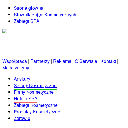
Strona główna
Słownik Pojęć Kosmetycznych
Zabiegi SPA
Kosmetycznie.net.pl
Porady kosmetyczne prosto od profesjonalistów!
Współpraca
|
Partnerzy
|
Reklama
|
O Serwisie
|
Kontakt
|
Mapa witryny
Artykuły
Salony Kosmetyczne
Firmy Kosmetyczne
Hotele SPA
Zabiegi Kosmetyczne
Produkty Kosmetyczne
Zdrowie