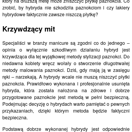
który na dłuższą metę może zniszczyć płytkę paznokcia. Co
zrobić, by hybryda nie szkodziła paznokciom i czy lakiery
hybrydowe faktycznie zawsze niszczą płytkę?
Krzywdzący mit
Specjaliści w branży manicure są zgodni co do jednego –
opinia o wyłącznie szkodliwym działaniu hybryd jest
krzywdząca dla tej wyjątkowej metody stylizacji paznokci. Do
niedawna kobiety wręcz wołały o stworzenie długotrwałej
metody malowania paznokci. Dziś, gdy mają ją w zasięgu
ręki – narzekają. A hybrydy wcale nie muszą niszczyć płytki
paznokcia. Prawidłowo wykonana i profesjonalnie usunięta
hybryda, która została nałożona na zdrowe i dobrze
przygotowane paznokcie jest metodą w pełni bezpieczną.
Podejmując decyzję o hybrydach warto pamiętać o pewnych
przykazaniach, dzięki którym metoda będzie faktyczni
bezpieczna.
Podstawą dobrze wykonanej hybrydy jest odpowiednie