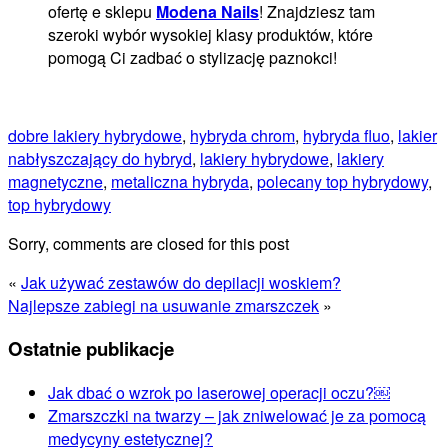
ofertę e sklepu
Modena Nails
! Znajdziesz tam
szeroki wybór wysokiej klasy produktów, które
pomogą Ci zadbać o stylizację paznokci!
dobre lakiery hybrydowe
,
hybryda chrom
,
hybryda fluo
,
lakier
nabłyszczający do hybryd
,
lakiery hybrydowe
,
lakiery
magnetyczne
,
metaliczna hybryda
,
polecany top hybrydowy
,
top hybrydowy
Sorry, comments are closed for this post
«
Jak używać zestawów do depilacji woskiem?
Najlepsze zabiegi na usuwanie zmarszczek
»
Ostatnie publikacje
Jak dbać o wzrok po laserowej operacji oczu?￼
Zmarszczki na twarzy – jak zniwelować je za pomocą
medycyny estetycznej?