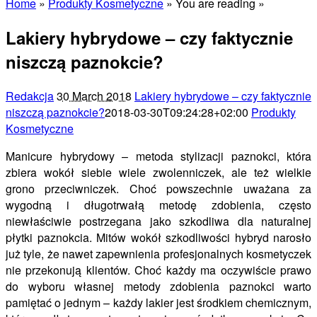
Home
»
Produkty Kosmetyczne
» You are reading »
Lakiery hybrydowe – czy faktycznie
niszczą paznokcie?
Redakcja
30 March 2018
Lakiery hybrydowe – czy faktycznie
niszczą paznokcie?
2018-03-30T09:24:28+02:00
Produkty
Kosmetyczne
Manicure hybrydowy – metoda stylizacji paznokci, która
zbiera wokół siebie wiele zwolenniczek, ale też wielkie
grono przeciwniczek. Choć powszechnie uważana za
wygodną i długotrwałą metodę zdobienia, często
niewłaściwie postrzegana jako szkodliwa dla naturalnej
płytki paznokcia. Mitów wokół szkodliwości hybryd narosło
już tyle, że nawet zapewnienia profesjonalnych kosmetyczek
nie przekonują klientów. Choć każdy ma oczywiście prawo
do wyboru własnej metody zdobienia paznokci warto
pamiętać o jednym – każdy lakier jest środkiem chemicznym,