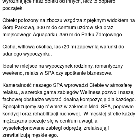
wyróżniające nasz obiekt od innych, lecz to dopiero
początek.
Obiekt położony na zboczu wzgórza z pięknym widokiem na
Górę Parkową, 300 m do centrum uzdrowiska oraz
miejscowego Aquaparku, 350 m do Parku Zdrojowego.
Cicha, willowa okolica, las (20 m) zapewnią warunki do
udanego wypoczynku.
Idealne miejsce na wypoczynek rodzinny, romantyczny
weekend, relaks w SPA czy spotkanie biznesowe.
Kameralność naszego SPA wprowadzi Ciebie w atmosferę
relaksu, a szeroka gama zabiegów Wellness pozwoli naszej
fachowej obsłudze wybrać idealną kompozycję dla każdego.
Specjalizujemy się również w zakresie Medi SPA, poprawie
kondycji oraz rehabilitacji ruchowej. W męskiej strefie każdy
mężczyzna poczuje się w centrum uwagi, a
wyselekcjonowane zabiegi odprężą, zrelaksują i
zrewitalizują męskie ego.