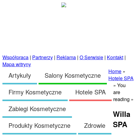
Strona główna
Kosmetycznie.net.pl
Porady
Słownik Pojęć Kosmetycznych
kosmetyczne prosto od
Zabiegi SPA
profesjonalistów!
Współpraca
|
Partnerzy
|
Reklama
|
O Serwisie
|
Kontakt
|
Mapa witryny
Home
»
Artykuły
Salony Kosmetyczne
Hotele SPA
» You
Firmy Kosmetyczne
Hotele SPA
are
reading »
Zabiegi Kosmetyczne
Willa
SPA
Produkty Kosmetyczne
Zdrowie