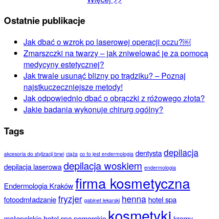
Ostatnie publikacje
Jak dbać o wzrok po laserowej operacji oczu?￼
Zmarszczki na twarzy – jak zniwelować je za pomocą
medycyny estetycznej?
Jak trwale usunąć blizny po trądziku? – Poznaj
najstkuczeczniejsze metody!
Jak odpowiednio dbać o obrączki z różowego złota?
Jakie badania wykonuje chirurg ogólny?
Tags
depilacja
dentysta
akcesoria do stylizacji brwi
ciąża
co to jest endermologia
depilacja woskiem
depilacja laserowa
endermologia
firma kosmetyczna
Endermologia Kraków
fryzjer
henna
fotoodmładzanie
hotel spa
gabinet lekarski
kosmetyki
małopolskie
hotel spa pomorskie
kremy