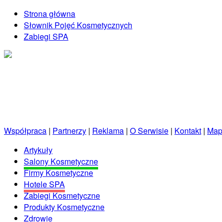
Strona główna
Słownik Pojęć Kosmetycznych
Zabiegi SPA
Kosmetycznie.net.pl
Porady kosmetyczne prosto od profesjonalistów!
Współpraca
|
Partnerzy
|
Reklama
|
O Serwisie
|
Kontakt
|
Map
Artykuły
Salony Kosmetyczne
Firmy Kosmetyczne
Hotele SPA
Zabiegi Kosmetyczne
Produkty Kosmetyczne
Zdrowie