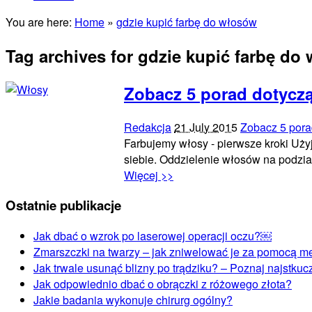
You are here:
Home
»
gdzie kupić farbę do włosów
Tag archives for gdzie kupić farbę do
Zobacz 5 porad dotycz
Redakcja
21 July 2015
Zobacz 5 pora
Farbujemy włosy - pierwsze kroki Użyj
siebie. Oddzielenie włosów na podzia
Więcej >>
Ostatnie publikacje
Jak dbać o wzrok po laserowej operacji oczu?￼
Zmarszczki na twarzy – jak zniwelować je za pomocą m
Jak trwale usunąć blizny po trądziku? – Poznaj najstku
Jak odpowiednio dbać o obrączki z różowego złota?
Jakie badania wykonuje chirurg ogólny?