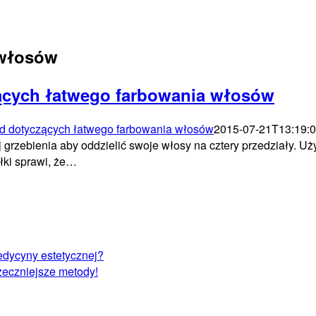
 włosów
ących łatwego farbowania włosów
d dotyczących łatwego farbowania włosów
2015-07-21T13:19:
 grzebienia aby oddzielić swoje włosy na cztery przedziały. Uży
łki sprawi, że…
edycyny estetycznej?
czeczniejsze metody!