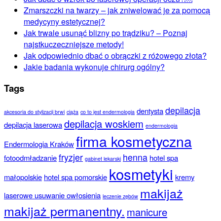
Zmarszczki na twarzy – jak zniwelować je za pomocą
medycyny estetycznej?
Jak trwale usunąć blizny po trądziku? – Poznaj
najstkuczeczniejsze metody!
Jak odpowiednio dbać o obrączki z różowego złota?
Jakie badania wykonuje chirurg ogólny?
Tags
depilacja
dentysta
akcesoria do stylizacji brwi
ciąża
co to jest endermologia
depilacja woskiem
depilacja laserowa
endermologia
firma kosmetyczna
Endermologia Kraków
fryzjer
henna
fotoodmładzanie
hotel spa
gabinet lekarski
kosmetyki
małopolskie
hotel spa pomorskie
kremy
makijaż
laserowe usuwanie owłosienia
leczenie zębów
makijaż permanentny.
manicure