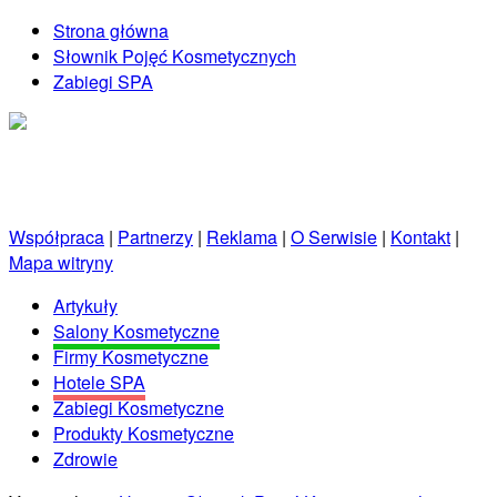
Strona główna
Słownik Pojęć Kosmetycznych
Zabiegi SPA
Kosmetycznie.net.pl
Porady kosmetyczne prosto od profesjonalistów!
Współpraca
|
Partnerzy
|
Reklama
|
O Serwisie
|
Kontakt
|
Mapa witryny
Artykuły
Salony Kosmetyczne
Firmy Kosmetyczne
Hotele SPA
Zabiegi Kosmetyczne
Produkty Kosmetyczne
Zdrowie