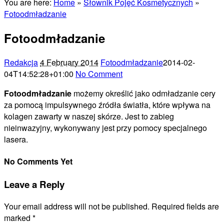
You are here:
Home
»
Słownik Pojęć Kosmetycznych
»
Fotoodmładzanie
Fotoodmładzanie
Redakcja
4 February 2014
Fotoodmładzanie
2014-02-
04T14:52:28+01:00
No Comment
Fotoodmładzanie
możemy określić jako odmładzanie cery
za pomocą impulsywnego źródła światła, które wpływa na
kolagen zawarty w naszej skórze. Jest to zabieg
nieinwazyjny, wykonywany jest przy pomocy specjalnego
lasera.
No Comments Yet
Leave a Reply
Your email address will not be published.
Required fields are
marked
*