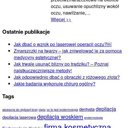
oczu, usuwanie opuchlizny wokół
oczu, nawilżanie,…
Więcej >>
Ostatnie publikacje
Jak dbać o wzrok po laserowej operacji oczu?￼
Zmarszczki na twarzy – jak zniwelować je za pomocą
medycyny estetycznej?
Jak trwale usunąć blizny po trądziku? – Poznaj
najstkuczeczniejsze metody!
Jak odpowiednio dbać o obrączki z różowego złota?
Jakie badania wykonuje chirurg ogólny?
Tags
depilacja
dentysta
akcesoria do stylizacji brwi
ciąża
co to jest endermologia
depilacja woskiem
depilacja laserowa
endermologia
firma kosmetyczna