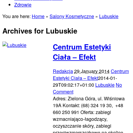
Zdrowie
You are here:
Home
»
Salony Kosmetyczne
»
Lubuskie
Archives for Lubuskie
Centrum Estetyki
Ciała – Efekt
Redakcja
29 January 2014
Centrum
Estetyki Ciała – Efekt
2014-01-
29T09:02:17+01:00
Lubuskie
No
Comment
Adres: Zielona Góra, ul. Wiśniowa
19A Kontakt: (68) 324 19 30, +48
660 250 991 Oferta: zabiegi
wzmacniająco-łagodzący,
oczyszczanie skóry, zabiegi
przeciwzmarszczkowe na okolice